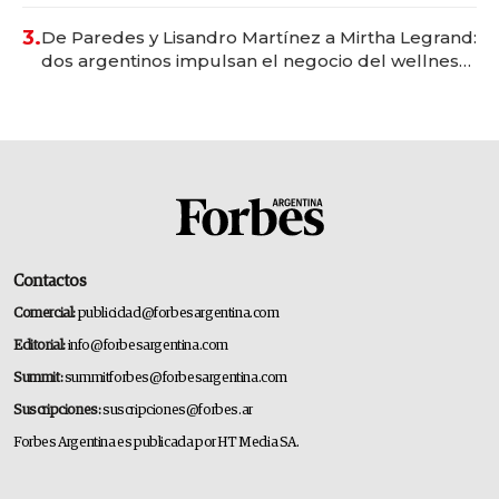
gastronómico que revoluciona las marcas "fast
premium"
3.
De Paredes y Lisandro Martínez a Mirtha Legrand:
dos argentinos impulsan el negocio del wellness
deportivo y el cuidado corporal
Contactos
Comercial:
publicidad@forbesargentina.com
Editorial:
info@forbesargentina.com
Summit:
summitforbes@forbesargentina.com
Suscripciones:
suscripciones@forbes.ar
Forbes Argentina es publicada por HT Media SA.