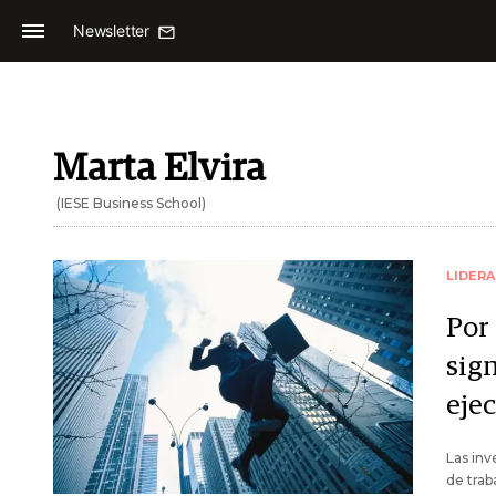
Newsletter
Marta Elvira
(IESE Business School)
LIDER
Por
sign
eje
Las inv
de tra