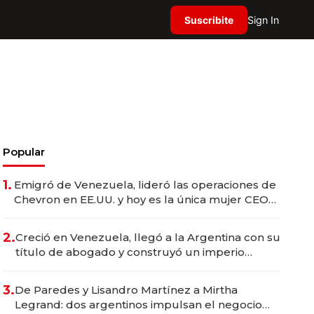
Suscribite
Sign In
Popular
1.
Emigró de Venezuela, lideró las operaciones de
Chevron en EE.UU. y hoy es la única mujer CEO
en Vaca Muerta
2.
Creció en Venezuela, llegó a la Argentina con su
título de abogado y construyó un imperio
gastronómico que revoluciona las marcas "fast
premium"
3.
De Paredes y Lisandro Martínez a Mirtha
Legrand: dos argentinos impulsan el negocio