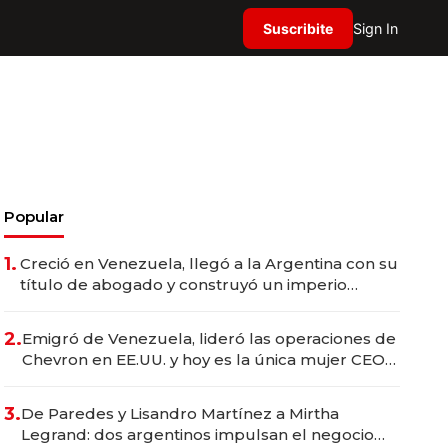
Suscribite
Sign In
Popular
1.
Creció en Venezuela, llegó a la Argentina con su
título de abogado y construyó un imperio
gastronómico que revoluciona las marcas "fast
premium"
2.
Emigró de Venezuela, lideró las operaciones de
Chevron en EE.UU. y hoy es la única mujer CEO
en Vaca Muerta
3.
De Paredes y Lisandro Martínez a Mirtha
Legrand: dos argentinos impulsan el negocio