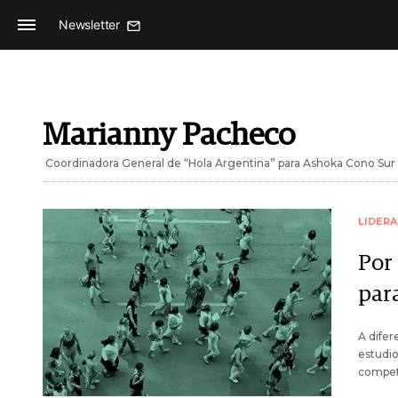
Newsletter
Marianny Pacheco
Coordinadora General de “Hola Argentina” para Ashoka Cono Sur
LIDER
Por
para
A dife
estudio
competi