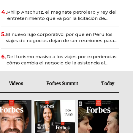
del wellness deportivo y el cuidado corporal
4.
Philip Anschutz, el magnate petrolero y rey del
entretenimiento que va por la licitación de
Tecnópolis junto a Fénix
5.
El nuevo lujo corporativo: por qué en Perú los
viajes de negocios dejan de ser reuniones para
convertirse en experiencias transformadoras
6.
Del turismo masivo a los viajes por experiencias:
cómo cambia el negocio de la asistencia al
viajero
Videos
Forbes Summit
Today