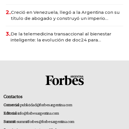
Vaca Muerta
2.
Creció en Venezuela, llegó a la Argentina con su
título de abogado y construyó un imperio
gastronómico que revoluciona las marcas "fast
premium"
3.
De la telemedicina transaccional al bienestar
inteligente: la evolución de doc24 para
transformar a las organizaciones
Contactos
Comercial:
publicidad@forbesargentina.com
Editorial:
info@forbesargentina.com
Summit:
summitforbes@forbesargentina.com