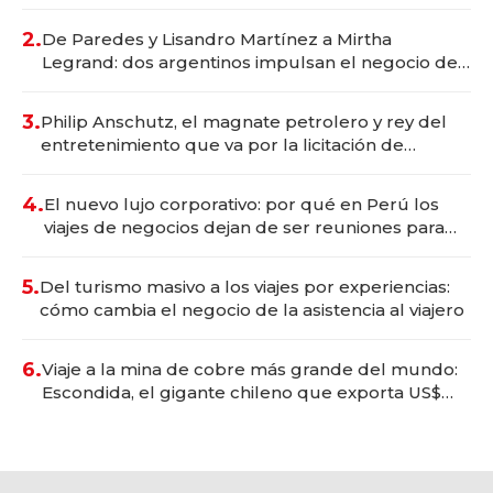
gastronómico que revoluciona las marcas "fast
premium"
2.
De Paredes y Lisandro Martínez a Mirtha
Legrand: dos argentinos impulsan el negocio del
wellness deportivo y el cuidado corporal
3.
Philip Anschutz, el magnate petrolero y rey del
entretenimiento que va por la licitación de
Tecnópolis junto a Fénix
4.
El nuevo lujo corporativo: por qué en Perú los
viajes de negocios dejan de ser reuniones para
convertirse en experiencias transformadoras
5.
Del turismo masivo a los viajes por experiencias:
cómo cambia el negocio de la asistencia al viajero
6.
Viaje a la mina de cobre más grande del mundo:
Escondida, el gigante chileno que exporta US$
14.000 millones anuales