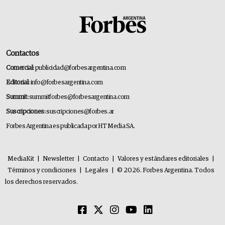
Contactos
Comercial:
publicidad@forbesargentina.com
Editorial:
info@forbesargentina.com
Summit:
summitforbes@forbesargentina.com
Suscripciones:
suscripciones@forbes.ar
Forbes Argentina es publicada por HT Media SA.
MediaKit
|
Newsletter
|
Contacto
|
Valores y estándares editoriales
|
Términos y condiciones
|
Legales
|
© 2026. Forbes Argentina. Todos
los derechos reservados.