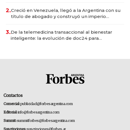
Vaca Muerta
2.
Creció en Venezuela, llegó a la Argentina con su
título de abogado y construyó un imperio
gastronómico que revoluciona las marcas "fast
premium"
3.
De la telemedicina transaccional al bienestar
inteligente: la evolución de doc24 para
transformar a las organizaciones
Contactos
Comercial:
publicidad@forbesargentina.com
Editorial:
info@forbesargentina.com
Summit:
summitforbes@forbesargentina.com
Suscripciones:
suscripciones@forbes.ar