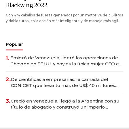
Blackwing 2022
Con 474 caballos de fuerza generados por un motor V6 de 3,6 litros
y doble turbo, es la opción más inteligente y de manejo más ágil.
Popular
1.
Emigró de Venezuela, lideró las operaciones de
Chevron en EE.UU. y hoy es la única mujer CEO en
Vaca Muerta
2.
De científicas a empresarias: la camada del
CONICET que levantó más de US$ 40 millones
para fundar startups biotech
3.
Creció en Venezuela, llegó a la Argentina con su
título de abogado y construyó un imperio
gastronómico que revoluciona las marcas "fast
premium"