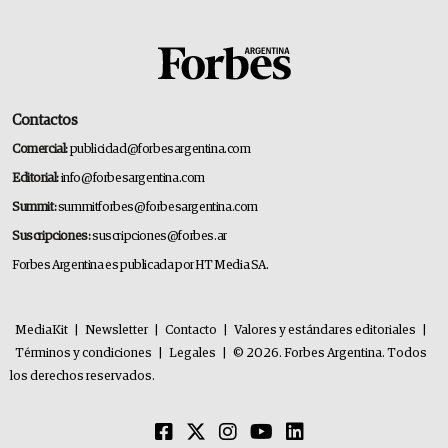
Contactos
Comercial:
publicidad@forbesargentina.com
Editorial:
info@forbesargentina.com
Summit:
summitforbes@forbesargentina.com
Suscripciones:
suscripciones@forbes.ar
Forbes Argentina es publicada por HT Media SA.
MediaKit
|
Newsletter
|
Contacto
|
Valores y estándares editoriales
|
Términos y condiciones
|
Legales
|
© 2026. Forbes Argentina. Todos
los derechos reservados.