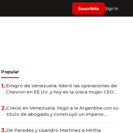
Suscribite
Sign In
Popular
1.
Emigró de Venezuela, lideró las operaciones de
Chevron en EE.UU. y hoy es la única mujer CEO
en Vaca Muerta
2.
Creció en Venezuela, llegó a la Argentina con su
título de abogado y construyó un imperio
gastronómico que revoluciona las marcas "fast
premium"
3.
De Paredes y Lisandro Martínez a Mirtha