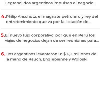
Legrand: dos argentinos impulsan el negocio
del wellness deportivo y el cuidado corporal
4.
Philip Anschutz, el magnate petrolero y rey del
entretenimiento que va por la licitación de
Tecnópolis junto a Fénix
5.
El nuevo lujo corporativo: por qué en Perú los
viajes de negocios dejan de ser reuniones para
convertirse en experiencias transformadoras
6.
Dos argentinos levantaron US$ 6,2 millones de
la mano de Rauch, Englebienne y Woloski