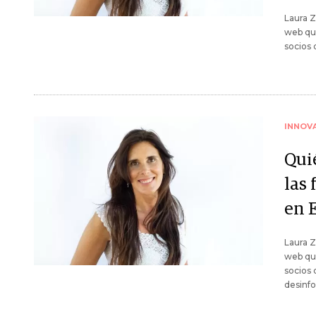
Laura Z
web que
socios 
INNOV
Qui
las 
en 
Laura Z
web que
socios 
desinfo