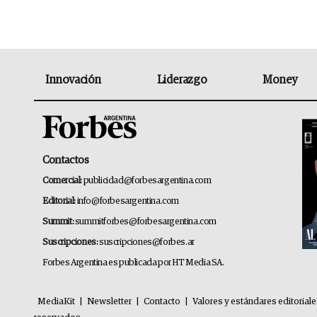
Innovación
Liderazgo
Money
Contactos
Comercial:
publicidad@forbesargentina.com
Editorial:
info@forbesargentina.com
Summit:
summitforbes@forbesargentina.com
Suscripciones:
suscripciones@forbes.ar
Forbes Argentina es publicada por HT Media SA.
MediaKit
|
Newsletter
|
Contacto
|
Valores y estándares editorial