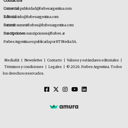
Contactos
Comercial:
publicidad@forbesargentina.com
Editorial:
info@forbesargentina.com
Summit:
summitforbes@forbesargentina.com
Suscripciones:
suscripciones@forbes.ar
Forbes Argentina es publicada por HT Media SA.
MediaKit
|
Newsletter
|
Contacto
|
Valores y estándares editoriales
|
Términos y condiciones
|
Legales
|
© 2026. Forbes Argentina. Todos
los derechos reservados.