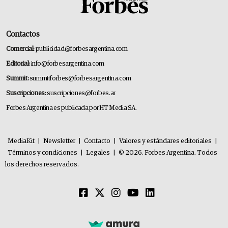
Contactos
Comercial:
publicidad@forbesargentina.com
Editorial:
info@forbesargentina.com
Summit:
summitforbes@forbesargentina.com
Suscripciones:
suscripciones@forbes.ar
Forbes Argentina es publicada por HT Media SA.
MediaKit
|
Newsletter
|
Contacto
|
Valores y estándares editoriales
|
Términos y condiciones
|
Legales
|
© 2026. Forbes Argentina. Todos
los derechos reservados.