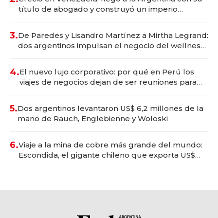
título de abogado y construyó un imperio
gastronómico que revoluciona las marcas "fast
premium"
3.
De Paredes y Lisandro Martínez a Mirtha Legrand:
dos argentinos impulsan el negocio del wellness
deportivo y el cuidado corporal
4.
El nuevo lujo corporativo: por qué en Perú los
viajes de negocios dejan de ser reuniones para
convertirse en experiencias transformadoras
5.
Dos argentinos levantaron US$ 6,2 millones de la
mano de Rauch, Englebienne y Woloski
6.
Viaje a la mina de cobre más grande del mundo:
Escondida, el gigante chileno que exporta US$
14.000 millones anuales