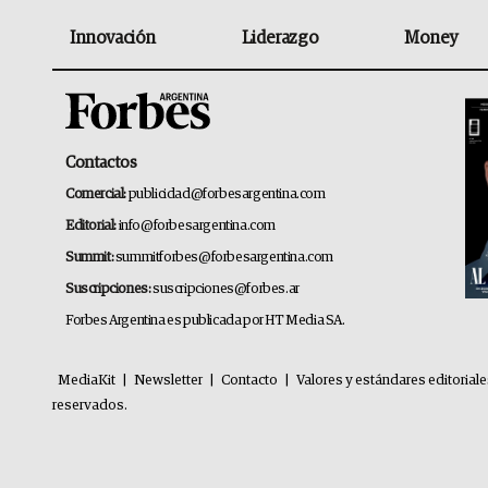
Innovación
Liderazgo
Money
Contactos
Comercial:
publicidad@forbesargentina.com
Editorial:
info@forbesargentina.com
Summit:
summitforbes@forbesargentina.com
Suscripciones:
suscripciones@forbes.ar
Forbes Argentina es publicada por HT Media SA.
MediaKit
|
Newsletter
|
Contacto
|
Valores y estándares editorial
reservados.