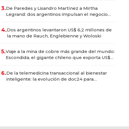
premium"
3.
De Paredes y Lisandro Martínez a Mirtha
Legrand: dos argentinos impulsan el negocio
del wellness deportivo y el cuidado corporal
4.
Dos argentinos levantaron US$ 6,2 millones de
la mano de Rauch, Englebienne y Woloski
5.
Viaje a la mina de cobre más grande del mundo:
Escondida, el gigante chileno que exporta US$
14.000 millones anuales
6.
De la telemedicina transaccional al bienestar
inteligente: la evolución de doc24 para
transformar a las organizaciones