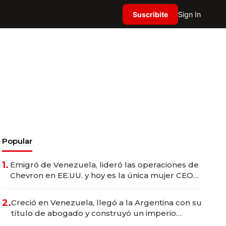
Suscribite
Sign In
Popular
1.
Emigró de Venezuela, lideró las operaciones de
Chevron en EE.UU. y hoy es la única mujer CEO
en Vaca Muerta
2.
Creció en Venezuela, llegó a la Argentina con su
título de abogado y construyó un imperio
gastronómico que revoluciona las marcas "fast