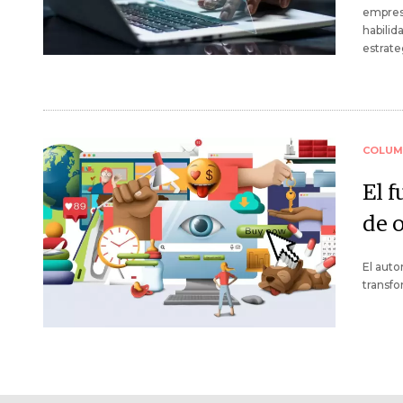
empresa
habilid
estrate
COLUM
El f
de 
El auto
transfo