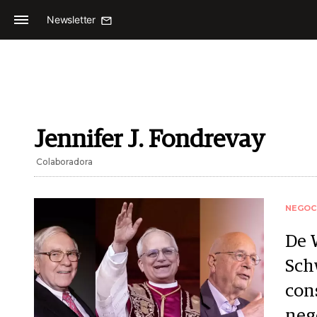
Newsletter
Jennifer J. Fondrevay
Colaboradora
NEGOC
De 
Sch
con
neg