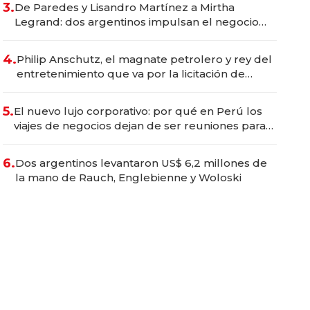
3.
De Paredes y Lisandro Martínez a Mirtha
Legrand: dos argentinos impulsan el negocio
del wellness deportivo y el cuidado corporal
4.
Philip Anschutz, el magnate petrolero y rey del
entretenimiento que va por la licitación de
Tecnópolis junto a Fénix
5.
El nuevo lujo corporativo: por qué en Perú los
viajes de negocios dejan de ser reuniones para
convertirse en experiencias transformadoras
6.
Dos argentinos levantaron US$ 6,2 millones de
la mano de Rauch, Englebienne y Woloski