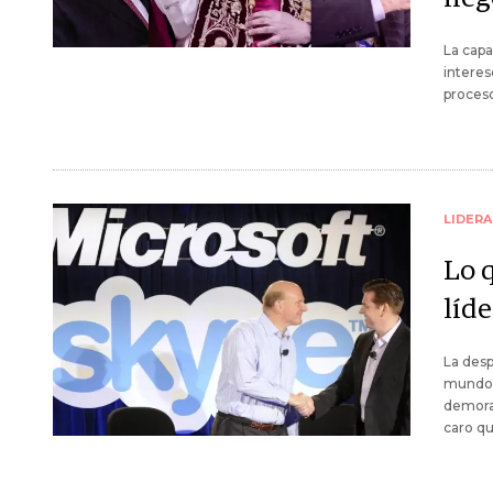
La capa
interes
proceso
LIDER
Lo q
líde
La desp
mundo d
demora
caro qu