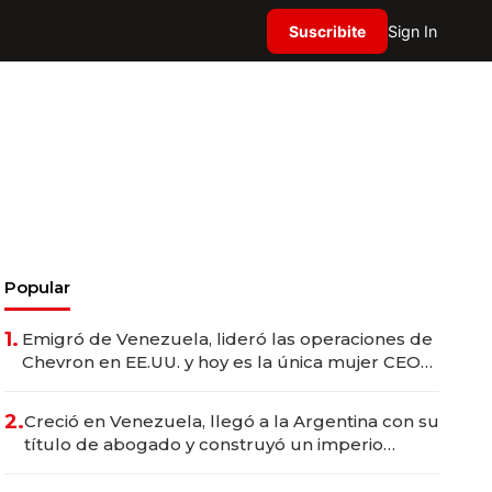
Suscribite
Sign In
Popular
1.
Emigró de Venezuela, lideró las operaciones de
Chevron en EE.UU. y hoy es la única mujer CEO
en Vaca Muerta
2.
Creció en Venezuela, llegó a la Argentina con su
título de abogado y construyó un imperio
gastronómico que revoluciona las marcas "fast
premium"