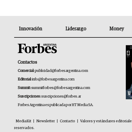
Innovación
Liderazgo
Money
Contactos
Comercial:
publicidad@forbesargentina.com
Editorial:
info@forbesargentina.com
Summit:
summitforbes@forbesargentina.com
Suscripciones:
suscripciones@forbes.ar
Forbes Argentina es publicada por HT Media SA.
MediaKit
|
Newsletter
|
Contacto
|
Valores y estándares editorial
reservados.