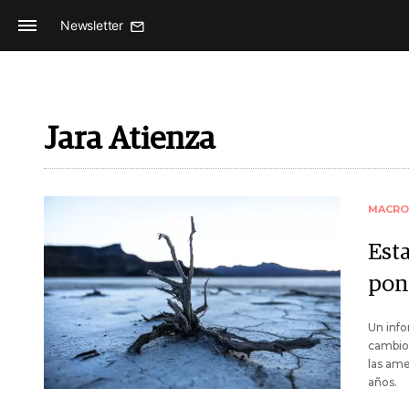
Newsletter
Jara Atienza
MACRO
Est
pon
Un info
cambio 
las am
años.