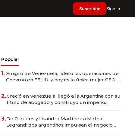
Suscribite
Sign In
Popular
1.
Emigró de Venezuela, lideró las operaciones de
Chevron en EE.UU. y hoy es la única mujer CEO
en Vaca Muerta
2.
Creció en Venezuela, llegó a la Argentina con su
título de abogado y construyó un imperio
gastronómico que revoluciona las marcas "fast
premium"
3.
De Paredes y Lisandro Martínez a Mirtha
Legrand: dos argentinos impulsan el negocio
del wellness deportivo y el cuidado corporal