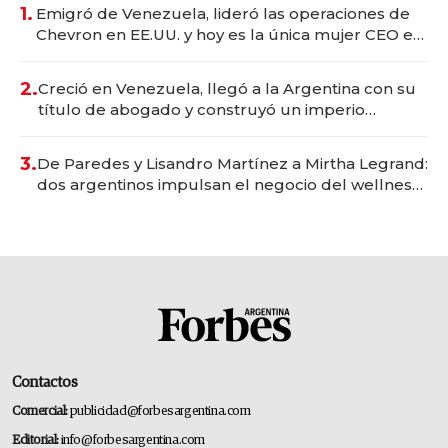
1.
Emigró de Venezuela, lideró las operaciones de
Chevron en EE.UU. y hoy es la única mujer CEO en
Vaca Muerta
2.
Creció en Venezuela, llegó a la Argentina con su
título de abogado y construyó un imperio
gastronómico que revoluciona las marcas "fast
premium"
3.
De Paredes y Lisandro Martínez a Mirtha Legrand:
dos argentinos impulsan el negocio del wellness
deportivo y el cuidado corporal
Contactos
Comercial:
publicidad@forbesargentina.com
Editorial:
info@forbesargentina.com