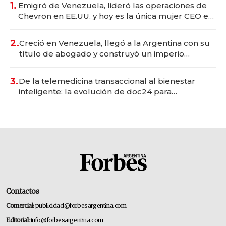
1.
Emigró de Venezuela, lideró las operaciones de
Chevron en EE.UU. y hoy es la única mujer CEO en
Vaca Muerta
2.
Creció en Venezuela, llegó a la Argentina con su
título de abogado y construyó un imperio
gastronómico que revoluciona las marcas "fast
premium"
3.
De la telemedicina transaccional al bienestar
inteligente: la evolución de doc24 para
transformar a las organizaciones
Contactos
Comercial:
publicidad@forbesargentina.com
Editorial:
info@forbesargentina.com