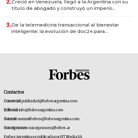
2.
Creció en Venezuela, llegó a la Argentina con su
título de abogado y construyó un imperio
gastronómico que revoluciona las marcas "fast
premium"
3.
De la telemedicina transaccional al bienestar
inteligente: la evolución de doc24 para
transformar a las organizaciones
Contactos
Comercial:
publicidad@forbesargentina.com
Editorial:
info@forbesargentina.com
Summit:
summitforbes@forbesargentina.com
Suscripciones:
suscripciones@forbes.ar
Forbes Argentina es publicada por HT Media SA.