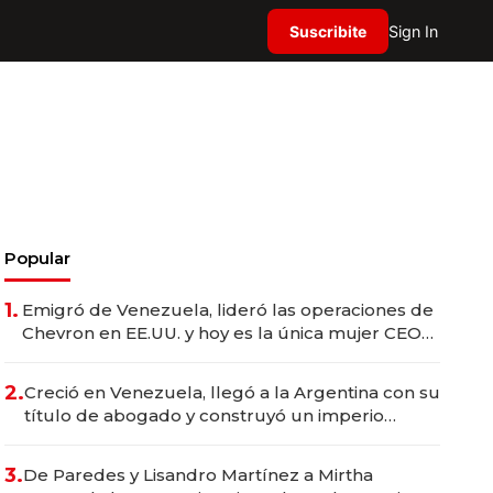
Suscribite
Sign In
Popular
1.
Emigró de Venezuela, lideró las operaciones de
Chevron en EE.UU. y hoy es la única mujer CEO
en Vaca Muerta
2.
Creció en Venezuela, llegó a la Argentina con su
título de abogado y construyó un imperio
gastronómico que revoluciona las marcas "fast
premium"
3.
De Paredes y Lisandro Martínez a Mirtha