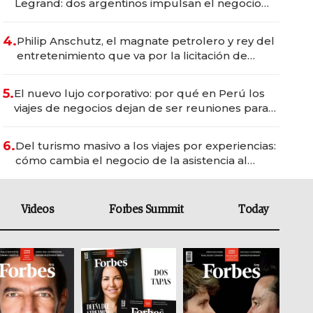
Legrand: dos argentinos impulsan el negocio
del wellness deportivo y el cuidado corporal
4.
Philip Anschutz, el magnate petrolero y rey del
entretenimiento que va por la licitación de
Tecnópolis junto a Fénix
5.
El nuevo lujo corporativo: por qué en Perú los
viajes de negocios dejan de ser reuniones para
convertirse en experiencias transformadoras
6.
Del turismo masivo a los viajes por experiencias:
cómo cambia el negocio de la asistencia al
viajero
Videos
Forbes Summit
Today