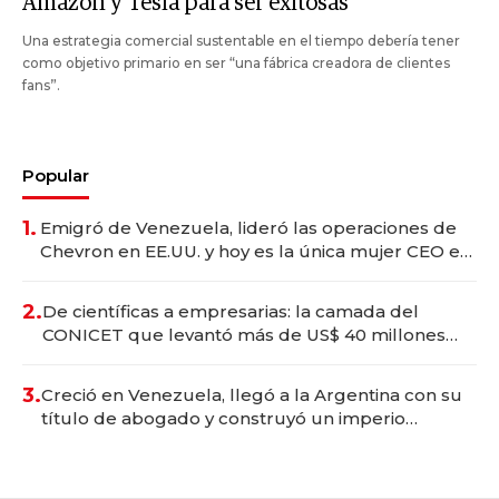
Amazon y Tesla para ser exitosas
Una estrategia comercial sustentable en el tiempo debería tener
como objetivo primario en ser “una fábrica creadora de clientes
fans”.
Popular
1.
Emigró de Venezuela, lideró las operaciones de
Chevron en EE.UU. y hoy es la única mujer CEO en
Vaca Muerta
2.
De científicas a empresarias: la camada del
CONICET que levantó más de US$ 40 millones
para fundar startups biotech
3.
Creció en Venezuela, llegó a la Argentina con su
título de abogado y construyó un imperio
gastronómico que revoluciona las marcas "fast
premium"