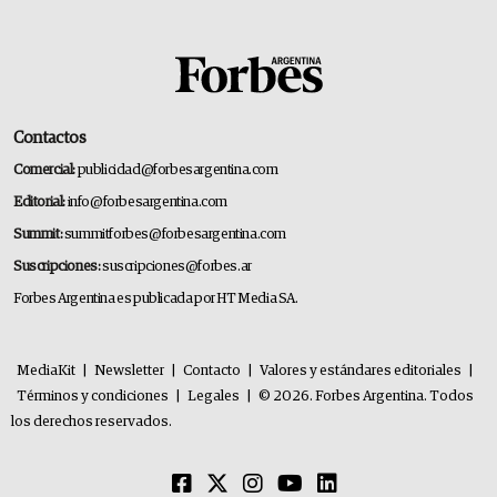
Contactos
Comercial:
publicidad@forbesargentina.com
Editorial:
info@forbesargentina.com
Summit:
summitforbes@forbesargentina.com
Suscripciones:
suscripciones@forbes.ar
Forbes Argentina es publicada por HT Media SA.
MediaKit
|
Newsletter
|
Contacto
|
Valores y estándares editoriales
|
Términos y condiciones
|
Legales
|
© 2026. Forbes Argentina. Todos
los derechos reservados.