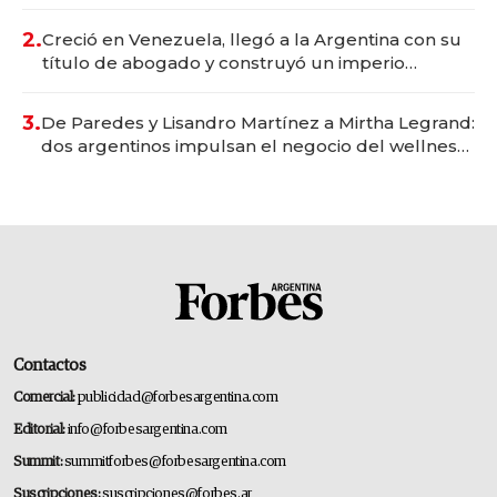
Vaca Muerta
2.
Creció en Venezuela, llegó a la Argentina con su
título de abogado y construyó un imperio
gastronómico que revoluciona las marcas "fast
premium"
3.
De Paredes y Lisandro Martínez a Mirtha Legrand:
dos argentinos impulsan el negocio del wellness
deportivo y el cuidado corporal
Contactos
Comercial:
publicidad@forbesargentina.com
Editorial:
info@forbesargentina.com
Summit:
summitforbes@forbesargentina.com
Suscripciones:
suscripciones@forbes.ar