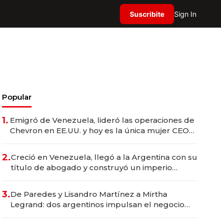
Suscribite
Sign In
Popular
1.
Emigró de Venezuela, lideró las operaciones de
Chevron en EE.UU. y hoy es la única mujer CEO
en Vaca Muerta
2.
Creció en Venezuela, llegó a la Argentina con su
título de abogado y construyó un imperio
gastronómico que revoluciona las marcas "fast
premium"
3.
De Paredes y Lisandro Martínez a Mirtha
Legrand: dos argentinos impulsan el negocio
del wellness deportivo y el cuidado corporal