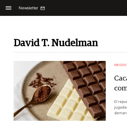
Newsletter
David T. Nudelman
NEGOC
Cac
com
El repu
jugadas
deman