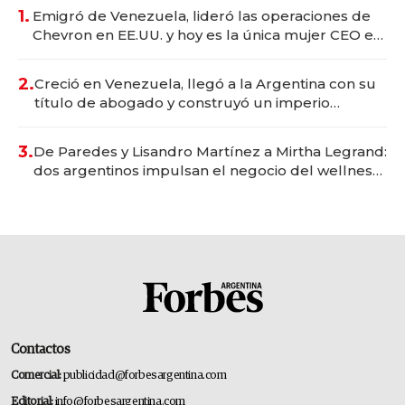
1.
Emigró de Venezuela, lideró las operaciones de
Chevron en EE.UU. y hoy es la única mujer CEO en
Vaca Muerta
2.
Creció en Venezuela, llegó a la Argentina con su
título de abogado y construyó un imperio
gastronómico que revoluciona las marcas "fast
premium"
3.
De Paredes y Lisandro Martínez a Mirtha Legrand:
dos argentinos impulsan el negocio del wellness
deportivo y el cuidado corporal
Contactos
Comercial:
publicidad@forbesargentina.com
Editorial:
info@forbesargentina.com