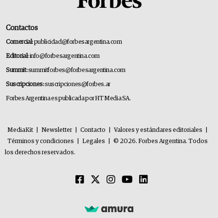
Contactos
Comercial:
publicidad@forbesargentina.com
Editorial:
info@forbesargentina.com
Summit:
summitforbes@forbesargentina.com
Suscripciones:
suscripciones@forbes.ar
Forbes Argentina es publicada por HT Media SA.
MediaKit
|
Newsletter
|
Contacto
|
Valores y estándares editoriales
|
Términos y condiciones
|
Legales
|
© 2026. Forbes Argentina. Todos
los derechos reservados.