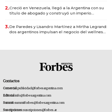
2.
Creció en Venezuela, llegó a la Argentina con su
título de abogado y construyó un imperio
gastronómico que revoluciona las marcas "fast
premium"
3.
De Paredes y Lisandro Martínez a Mirtha Legrand:
dos argentinos impulsan el negocio del wellness
deportivo y el cuidado corporal
Contactos
Comercial:
publicidad@forbesargentina.com
Editorial:
info@forbesargentina.com
Summit:
summitforbes@forbesargentina.com
Suscripciones:
suscripciones@forbes.ar