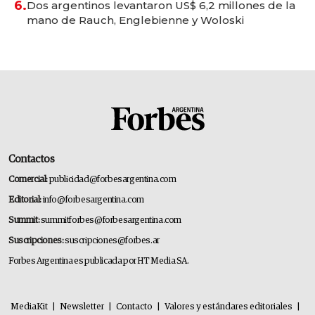
6.
Dos argentinos levantaron US$ 6,2 millones de la
mano de Rauch, Englebienne y Woloski
Contactos
Comercial:
publicidad@forbesargentina.com
Editorial:
info@forbesargentina.com
Summit:
summitforbes@forbesargentina.com
Suscripciones:
suscripciones@forbes.ar
Forbes Argentina es publicada por HT Media SA.
MediaKit
|
Newsletter
|
Contacto
|
Valores y estándares editoriales
|