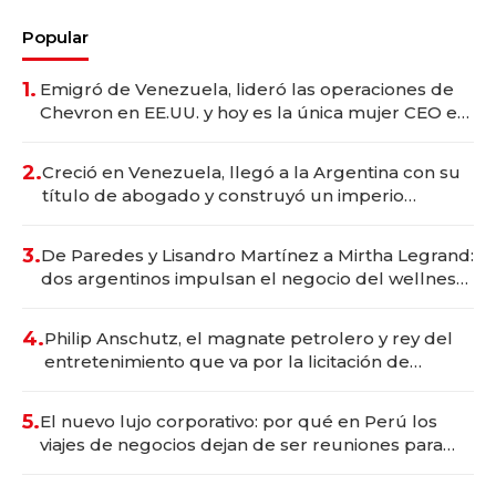
Popular
1.
Emigró de Venezuela, lideró las operaciones de
Chevron en EE.UU. y hoy es la única mujer CEO en
Vaca Muerta
2.
Creció en Venezuela, llegó a la Argentina con su
título de abogado y construyó un imperio
gastronómico que revoluciona las marcas "fast
premium"
3.
De Paredes y Lisandro Martínez a Mirtha Legrand:
dos argentinos impulsan el negocio del wellness
deportivo y el cuidado corporal
4.
Philip Anschutz, el magnate petrolero y rey del
entretenimiento que va por la licitación de
Tecnópolis junto a Fénix
5.
El nuevo lujo corporativo: por qué en Perú los
viajes de negocios dejan de ser reuniones para
convertirse en experiencias transformadoras