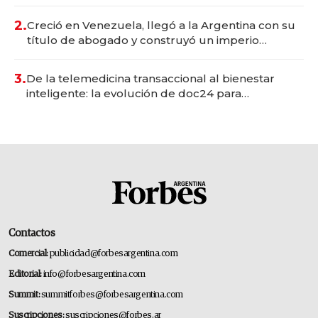
Vaca Muerta
2.
Creció en Venezuela, llegó a la Argentina con su
título de abogado y construyó un imperio
gastronómico que revoluciona las marcas "fast
premium"
3.
De la telemedicina transaccional al bienestar
inteligente: la evolución de doc24 para
transformar a las organizaciones
Contactos
Comercial:
publicidad@forbesargentina.com
Editorial:
info@forbesargentina.com
Summit:
summitforbes@forbesargentina.com
Suscripciones:
suscripciones@forbes.ar