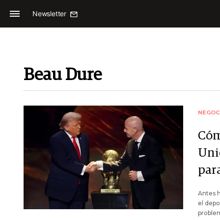
Newsletter
Beau Dure
NEGOC
Cóm
Uni
par
Antes h
el depo
problem