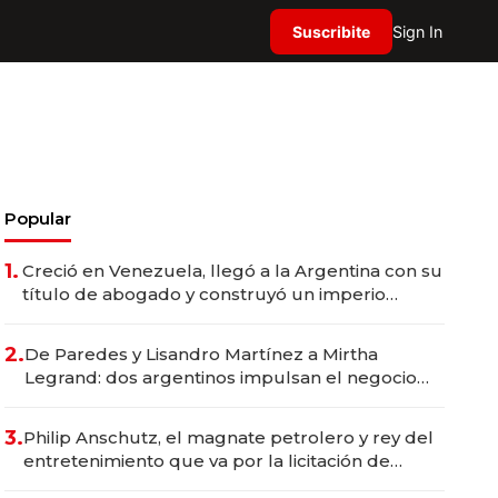
Suscribite
Sign In
Popular
1.
Creció en Venezuela, llegó a la Argentina con su
título de abogado y construyó un imperio
gastronómico que revoluciona las marcas "fast
premium"
2.
De Paredes y Lisandro Martínez a Mirtha
Legrand: dos argentinos impulsan el negocio
del wellness deportivo y el cuidado corporal
3.
Philip Anschutz, el magnate petrolero y rey del
entretenimiento que va por la licitación de
Tecnópolis junto a Fénix