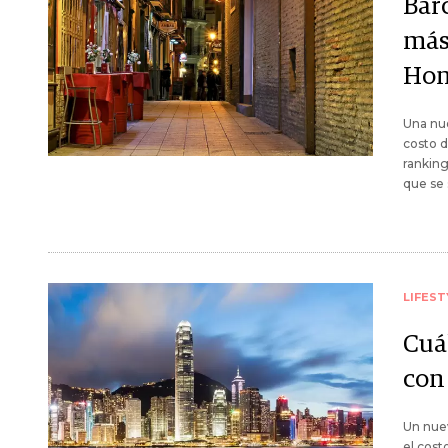
Bar
más
Hon
Una nue
costo d
ranking
que se 
LIFEST
Cuá
con
Un nuev
el cost