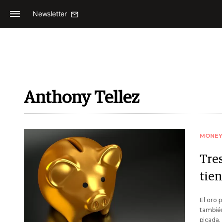
Newsletter
Anthony Tellez
MONE
Tre
tien
El oro 
también
picada.