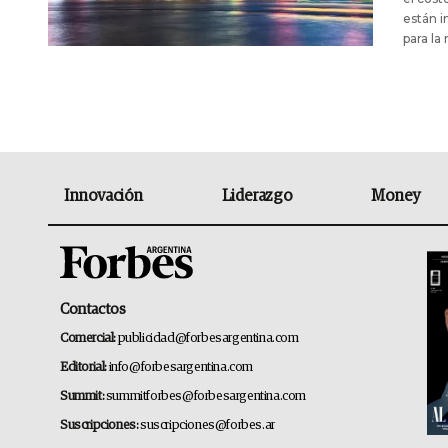
están i
para la
Innovación
Liderazgo
Money
Contactos
Comercial:
publicidad@forbesargentina.com
Editorial:
info@forbesargentina.com
Summit:
summitforbes@forbesargentina.com
Suscripciones:
suscripciones@forbes.ar