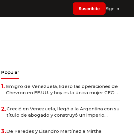
Suscribite
Sign In
Popular
1.
Emigró de Venezuela, lideró las operaciones de
Chevron en EE.UU. y hoy es la única mujer CEO
en Vaca Muerta
2.
Creció en Venezuela, llegó a la Argentina con su
título de abogado y construyó un imperio
gastronómico que revoluciona las marcas "fast
premium"
3.
De Paredes y Lisandro Martínez a Mirtha