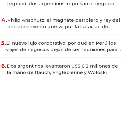
Legrand: dos argentinos impulsan el negocio
del wellness deportivo y el cuidado corporal
4.
Philip Anschutz, el magnate petrolero y rey del
entretenimiento que va por la licitación de
Tecnópolis junto a Fénix
5.
El nuevo lujo corporativo: por qué en Perú los
viajes de negocios dejan de ser reuniones para
convertirse en experiencias transformadoras
6.
Dos argentinos levantaron US$ 6,2 millones de
la mano de Rauch, Englebienne y Woloski