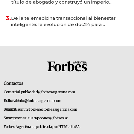
título de abogado y construyó un imperio
gastronómico que revoluciona las marcas "fast
premium"
3.
De la telemedicina transaccional al bienestar
inteligente: la evolución de doc24 para
transformar a las organizaciones
Contactos
Comercial:
publicidad@forbesargentina.com
Editorial:
info@forbesargentina.com
Summit:
summitforbes@forbesargentina.com
Suscripciones:
suscripciones@forbes.ar
Forbes Argentina es publicada por HT Media SA.