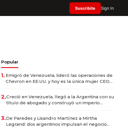
Suscribite
Sign In
Popular
1.
Emigró de Venezuela, lideró las operaciones de
Chevron en EE.UU. y hoy es la única mujer CEO
en Vaca Muerta
2.
Creció en Venezuela, llegó a la Argentina con su
título de abogado y construyó un imperio
gastronómico que revoluciona las marcas "fast
premium"
3.
De Paredes y Lisandro Martínez a Mirtha
Legrand: dos argentinos impulsan el negocio