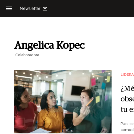
Newsletter
Angelica Kopec
Colaboradora
LIDER
¿Mét
obs
tu 
Para se
comodid