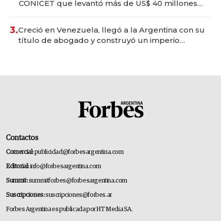
CONICET que levantó más de US$ 40 millones
para fundar startups biotech
3.
Creció en Venezuela, llegó a la Argentina con su
título de abogado y construyó un imperio
gastronómico que revoluciona las marcas "fast
premium"
Contactos
Comercial:
publicidad@forbesargentina.com
Editorial:
info@forbesargentina.com
Summit:
summitforbes@forbesargentina.com
Suscripciones:
suscripciones@forbes.ar
Forbes Argentina es publicada por HT Media SA.