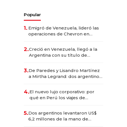
Popular
1.
Emigró de Venezuela, lideró las
operaciones de Chevron en
EE.UU. y hoy es la única mujer
CEO en Vaca Muerta
2.
Creció en Venezuela, llegó a la
Argentina con su título de
abogado y construyó un imperio
gastronómico que revoluciona
3.
De Paredes y Lisandro Martínez
las marcas "fast premium"
a Mirtha Legrand: dos argentinos
impulsan el negocio del wellness
deportivo y el cuidado corporal
4.
El nuevo lujo corporativo: por
qué en Perú los viajes de
negocios dejan de ser reuniones
para convertirse en experiencias
5.
Dos argentinos levantaron US$
transformadoras
6,2 millones de la mano de
Rauch, Englebienne y Woloski