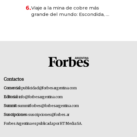
6.
Viaje a la mina de cobre más
grande del mundo: Escondida, el
gigante chileno que exporta US$
14.000 millones anuales
Contactos
Comercial:
publicidad@forbesargentina.com
Editorial:
info@forbesargentina.com
Summit:
summitforbes@forbesargentina.com
Suscripciones:
suscripciones@forbes.ar
Forbes Argentina es publicada por HT Media SA.