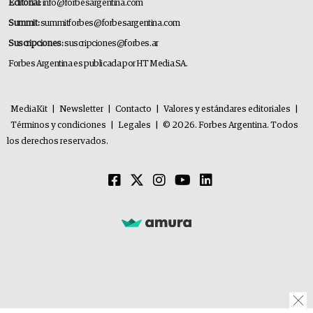
Editorial:
info@forbesargentina.com
Summit:
summitforbes@forbesargentina.com
Suscripciones:
suscripciones@forbes.ar
Forbes Argentina es publicada por HT Media SA.
MediaKit
|
Newsletter
|
Contacto
|
Valores y estándares editoriales
|
Términos y condiciones
|
Legales
|
© 2026. Forbes Argentina. Todos
los derechos reservados.