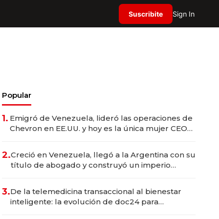
Suscribite
Sign In
Popular
1.
Emigró de Venezuela, lideró las operaciones de
Chevron en EE.UU. y hoy es la única mujer CEO
en Vaca Muerta
2.
Creció en Venezuela, llegó a la Argentina con su
título de abogado y construyó un imperio
gastronómico que revoluciona las marcas "fast
premium"
3.
De la telemedicina transaccional al bienestar
inteligente: la evolución de doc24 para
transformar a las organizaciones