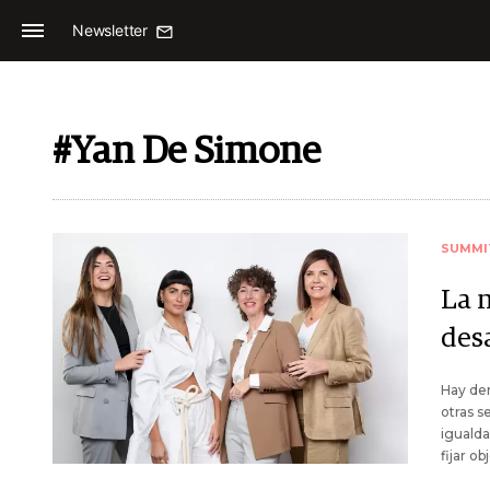
Newsletter
#Yan De Simone
SUMMI
La 
des
Hay dem
otras s
igualda
fijar ob