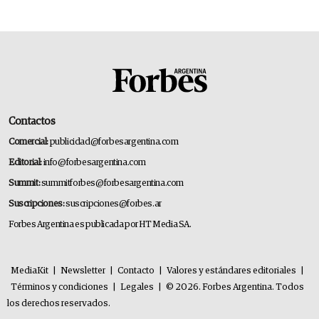
Contactos
Comercial:
publicidad@forbesargentina.com
Editorial:
info@forbesargentina.com
Summit:
summitforbes@forbesargentina.com
Suscripciones:
suscripciones@forbes.ar
Forbes Argentina es publicada por HT Media SA.
MediaKit
|
Newsletter
|
Contacto
|
Valores y estándares editoriales
|
Términos y condiciones
|
Legales
|
© 2026. Forbes Argentina. Todos
los derechos reservados.