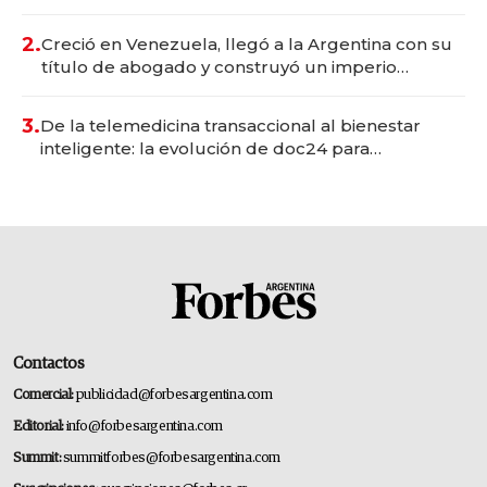
Vaca Muerta
2.
Creció en Venezuela, llegó a la Argentina con su
título de abogado y construyó un imperio
gastronómico que revoluciona las marcas "fast
premium"
3.
De la telemedicina transaccional al bienestar
inteligente: la evolución de doc24 para
transformar a las organizaciones
Contactos
Comercial:
publicidad@forbesargentina.com
Editorial:
info@forbesargentina.com
Summit:
summitforbes@forbesargentina.com