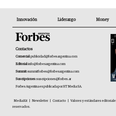
Innovación
Liderazgo
Money
Contactos
Comercial:
publicidad@forbesargentina.com
Editorial:
info@forbesargentina.com
Summit:
summitforbes@forbesargentina.com
Suscripciones:
suscripciones@forbes.ar
Forbes Argentina es publicada por HT Media SA.
MediaKit
|
Newsletter
|
Contacto
|
Valores y estándares editorial
reservados.