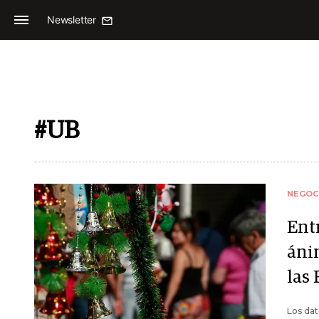
Newsletter
#UB
NEGOC
Entr
áni
las
Los dat