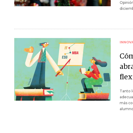
Opinión
diciem
INNOV
Cóm
abra
flex
Tanto 
adecuad
más cor
alumno