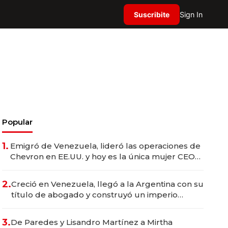
Suscribite
Sign In
Popular
1.
Emigró de Venezuela, lideró las operaciones de
Chevron en EE.UU. y hoy es la única mujer CEO
en Vaca Muerta
2.
Creció en Venezuela, llegó a la Argentina con su
título de abogado y construyó un imperio
gastronómico que revoluciona las marcas "fast
premium"
3.
De Paredes y Lisandro Martínez a Mirtha