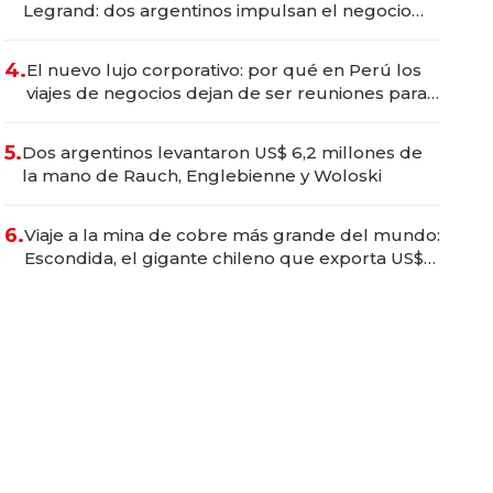
Legrand: dos argentinos impulsan el negocio
del wellness deportivo y el cuidado corporal
4.
El nuevo lujo corporativo: por qué en Perú los
viajes de negocios dejan de ser reuniones para
convertirse en experiencias transformadoras
5.
Dos argentinos levantaron US$ 6,2 millones de
la mano de Rauch, Englebienne y Woloski
6.
Viaje a la mina de cobre más grande del mundo:
Escondida, el gigante chileno que exporta US$
14.000 millones anuales