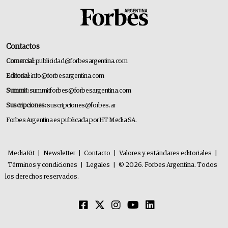
Contactos
Comercial:
publicidad@forbesargentina.com
Editorial:
info@forbesargentina.com
Summit:
summitforbes@forbesargentina.com
Suscripciones:
suscripciones@forbes.ar
Forbes Argentina es publicada por HT Media SA.
MediaKit
|
Newsletter
|
Contacto
|
Valores y estándares editoriales
|
Términos y condiciones
|
Legales
|
© 2026. Forbes Argentina. Todos
los derechos reservados.