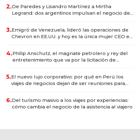
premium"
2.
De Paredes y Lisandro Martínez a Mirtha
Legrand: dos argentinos impulsan el negocio del
wellness deportivo y el cuidado corporal
3.
Emigró de Venezuela, lideró las operaciones de
Chevron en EE.UU. y hoy es la única mujer CEO en
Vaca Muerta
4.
Philip Anschutz, el magnate petrolero y rey del
entretenimiento que va por la licitación de
Tecnópolis junto a Fénix
5.
El nuevo lujo corporativo: por qué en Perú los
viajes de negocios dejan de ser reuniones para
convertirse en experiencias transformadoras
6.
Del turismo masivo a los viajes por experiencias:
cómo cambia el negocio de la asistencia al viajero