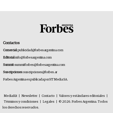
Contactos
Comercial:
publicidad@forbesargentina.com
Editorial:
info@forbesargentina.com
Summit:
summitforbes@forbesargentina.com
Suscripciones:
suscripciones@forbes.ar
Forbes Argentina es publicada por HT Media SA.
MediaKit
|
Newsletter
|
Contacto
|
Valores y estándares editoriales
|
Términos y condiciones
|
Legales
|
© 2026. Forbes Argentina. Todos
los derechos reservados.