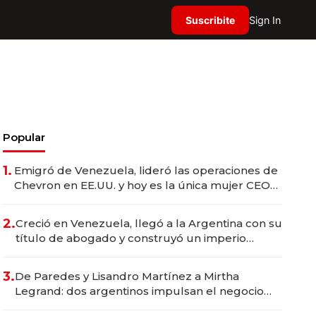
Suscribite
Sign In
Popular
1.
Emigró de Venezuela, lideró las operaciones de
Chevron en EE.UU. y hoy es la única mujer CEO
en Vaca Muerta
2.
Creció en Venezuela, llegó a la Argentina con su
título de abogado y construyó un imperio
gastronómico que revoluciona las marcas "fast
premium"
3.
De Paredes y Lisandro Martínez a Mirtha
Legrand: dos argentinos impulsan el negocio
del wellness deportivo y el cuidado corporal