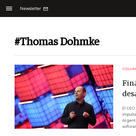
Newsletter
#Thomas Dohmke
COLUM
Fin
des
El CEO 
impulsa
Argenti
softwar