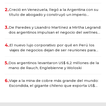
Vaca Muerta
2.
Creció en Venezuela, llegó a la Argentina con su
título de abogado y construyó un imperio
gastronómico que revoluciona las marcas "fast
premium"
3.
De Paredes y Lisandro Martínez a Mirtha Legrand:
dos argentinos impulsan el negocio del wellness
deportivo y el cuidado corporal
4.
El nuevo lujo corporativo: por qué en Perú los
viajes de negocios dejan de ser reuniones para
convertirse en experiencias transformadoras
5.
Dos argentinos levantaron US$ 6,2 millones de la
mano de Rauch, Englebienne y Woloski
6.
Viaje a la mina de cobre más grande del mundo:
Escondida, el gigante chileno que exporta US$
14.000 millones anuales