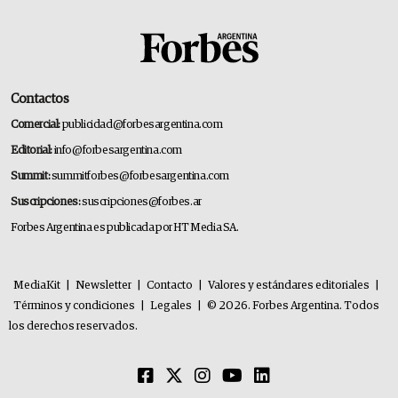
Contactos
Comercial:
publicidad@forbesargentina.com
Editorial:
info@forbesargentina.com
Summit:
summitforbes@forbesargentina.com
Suscripciones:
suscripciones@forbes.ar
Forbes Argentina es publicada por HT Media SA.
MediaKit
|
Newsletter
|
Contacto
|
Valores y estándares editoriales
|
Términos y condiciones
|
Legales
|
© 2026. Forbes Argentina. Todos
los derechos reservados.