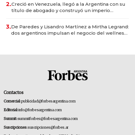
2.
Creció en Venezuela, llegó a la Argentina con su
título de abogado y construyó un imperio
gastronómico que revoluciona las marcas "fast
premium"
3.
De Paredes y Lisandro Martínez a Mirtha Legrand:
dos argentinos impulsan el negocio del wellness
deportivo y el cuidado corporal
Contactos
Comercial:
publicidad@forbesargentina.com
Editorial:
info@forbesargentina.com
Summit:
summitforbes@forbesargentina.com
Suscripciones:
suscripciones@forbes.ar