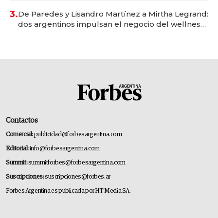
premium"
3.
De Paredes y Lisandro Martínez a Mirtha Legrand:
dos argentinos impulsan el negocio del wellness
deportivo y el cuidado corporal
Contactos
Comercial:
publicidad@forbesargentina.com
Editorial:
info@forbesargentina.com
Summit:
summitforbes@forbesargentina.com
Suscripciones:
suscripciones@forbes.ar
Forbes Argentina es publicada por HT Media SA.