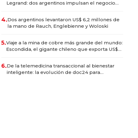
Legrand: dos argentinos impulsan el negocio
del wellness deportivo y el cuidado corporal
4.
Dos argentinos levantaron US$ 6,2 millones de
la mano de Rauch, Englebienne y Woloski
5.
Viaje a la mina de cobre más grande del mundo:
Escondida, el gigante chileno que exporta US$
14.000 millones anuales
6.
De la telemedicina transaccional al bienestar
inteligente: la evolución de doc24 para
transformar a las organizaciones