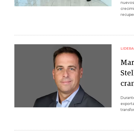
nuevos,
crecim
recuper
LIDER
Mar
Stel
cran
Durante
export
transfo