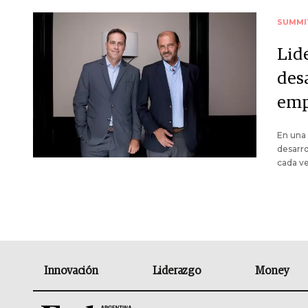
SUMMI
Lid
desa
emp
En una 
desarr
cada ve
Innovación
Liderazgo
Money