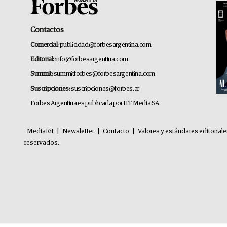
Contactos
Comercial:
publicidad@forbesargentina.com
Editorial:
info@forbesargentina.com
Summit:
summitforbes@forbesargentina.com
Suscripciones:
suscripciones@forbes.ar
Forbes Argentina es publicada por HT Media SA.
MediaKit
|
Newsletter
|
Contacto
|
Valores y estándares editorial
reservados.