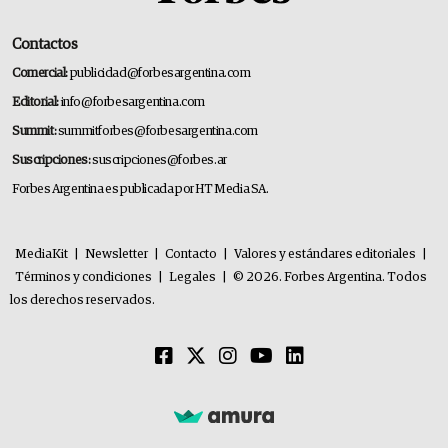
Contactos
Comercial:
publicidad@forbesargentina.com
Editorial:
info@forbesargentina.com
Summit:
summitforbes@forbesargentina.com
Suscripciones:
suscripciones@forbes.ar
Forbes Argentina es publicada por HT Media SA.
MediaKit
|
Newsletter
|
Contacto
|
Valores y estándares editoriales
|
Términos y condiciones
|
Legales
|
© 2026. Forbes Argentina. Todos
los derechos reservados.