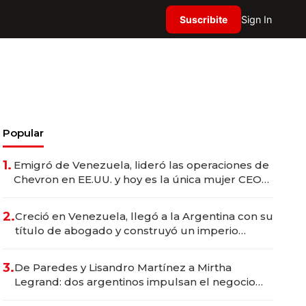
Suscribite
Sign In
Popular
1.
Emigró de Venezuela, lideró las operaciones de
Chevron en EE.UU. y hoy es la única mujer CEO
en Vaca Muerta
2.
Creció en Venezuela, llegó a la Argentina con su
título de abogado y construyó un imperio
gastronómico que revoluciona las marcas "fast
premium"
3.
De Paredes y Lisandro Martínez a Mirtha
Legrand: dos argentinos impulsan el negocio
del wellness deportivo y el cuidado corporal