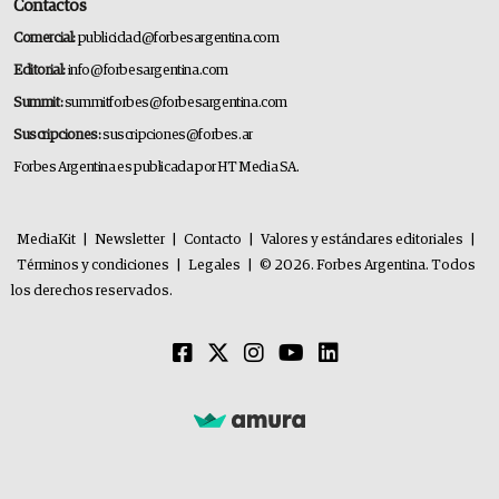
Contactos
Comercial:
publicidad@forbesargentina.com
Editorial:
info@forbesargentina.com
Summit:
summitforbes@forbesargentina.com
Suscripciones:
suscripciones@forbes.ar
Forbes Argentina es publicada por HT Media SA.
MediaKit
|
Newsletter
|
Contacto
|
Valores y estándares editoriales
|
Términos y condiciones
|
Legales
|
© 2026. Forbes Argentina. Todos
los derechos reservados.