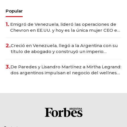
Popular
1.
Emigró de Venezuela, lideró las operaciones de
Chevron en EE.UU. y hoy es la única mujer CEO en
Vaca Muerta
2.
Creció en Venezuela, llegó a la Argentina con su
título de abogado y construyó un imperio
gastronómico que revoluciona las marcas "fast
premium"
3.
De Paredes y Lisandro Martínez a Mirtha Legrand:
dos argentinos impulsan el negocio del wellness
deportivo y el cuidado corporal