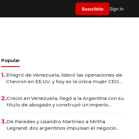
Suscribite
Sign In
Popular
1.
Emigró de Venezuela, lideró las operaciones de
Chevron en EE.UU. y hoy es la única mujer CEO
en Vaca Muerta
2.
Creció en Venezuela, llegó a la Argentina con su
título de abogado y construyó un imperio
gastronómico que revoluciona las marcas "fast
premium"
3.
De Paredes y Lisandro Martínez a Mirtha
Legrand: dos argentinos impulsan el negocio
del wellness deportivo y el cuidado corporal