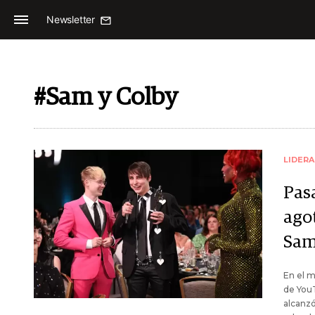
Newsletter
#Sam y Colby
LIDER
Pas
agot
Sam
En el m
de You
alcanzó