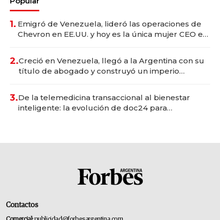
Popular
1.
Emigró de Venezuela, lideró las operaciones de
Chevron en EE.UU. y hoy es la única mujer CEO en
Vaca Muerta
2.
Creció en Venezuela, llegó a la Argentina con su
título de abogado y construyó un imperio
gastronómico que revoluciona las marcas "fast
premium"
3.
De la telemedicina transaccional al bienestar
inteligente: la evolución de doc24 para
transformar a las organizaciones
Contactos
Comercial:
publicidad@forbesargentina.com