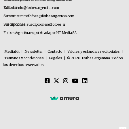
Editorial:
info@forbesargentina.com
Summit:
summitforbes@forbesargentina.com
Suscripciones:
suscripciones@forbes.ar
Forbes Argentina es publicada por HT Media SA.
MediaKit
|
Newsletter
|
Contacto
|
Valores y estándares editoriales
|
Términos y condiciones
|
Legales
|
© 2026. Forbes Argentina. Todos
los derechos reservados.