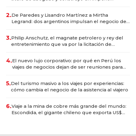
gastronómico que revoluciona las marcas "fast
premium"
2.
De Paredes y Lisandro Martínez a Mirtha
Legrand: dos argentinos impulsan el negocio del
wellness deportivo y el cuidado corporal
3.
Philip Anschutz, el magnate petrolero y rey del
entretenimiento que va por la licitación de
Tecnópolis junto a Fénix
4.
El nuevo lujo corporativo: por qué en Perú los
viajes de negocios dejan de ser reuniones para
convertirse en experiencias transformadoras
5.
Del turismo masivo a los viajes por experiencias:
cómo cambia el negocio de la asistencia al viajero
6.
Viaje a la mina de cobre más grande del mundo:
Escondida, el gigante chileno que exporta US$
14.000 millones anuales