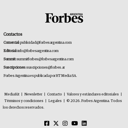
Contactos
Comercial:
publicidad@forbesargentina.com
Editorial:
info@forbesargentina.com
Summit:
summitforbes@forbesargentina.com
Suscripciones:
suscripciones@forbes.ar
Forbes Argentina es publicada por HT Media SA.
MediaKit
|
Newsletter
|
Contacto
|
Valores y estándares editoriales
|
Términos y condiciones
|
Legales
|
© 2026. Forbes Argentina. Todos
los derechos reservados.