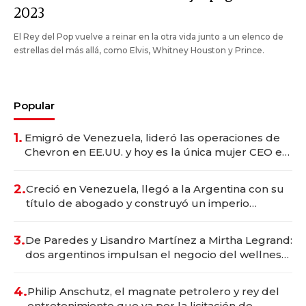
2023
El Rey del Pop vuelve a reinar en la otra vida junto a un elenco de
estrellas del más allá, como Elvis, Whitney Houston y Prince.
Popular
1.
Emigró de Venezuela, lideró las operaciones de
Chevron en EE.UU. y hoy es la única mujer CEO en
Vaca Muerta
2.
Creció en Venezuela, llegó a la Argentina con su
título de abogado y construyó un imperio
gastronómico que revoluciona las marcas "fast
premium"
3.
De Paredes y Lisandro Martínez a Mirtha Legrand:
dos argentinos impulsan el negocio del wellness
deportivo y el cuidado corporal
4.
Philip Anschutz, el magnate petrolero y rey del
entretenimiento que va por la licitación de